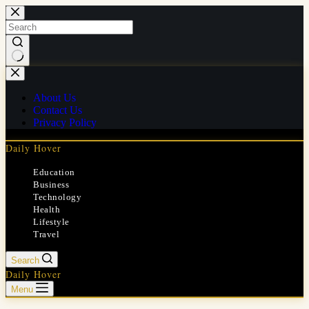
Skip
to
content
No
results
About Us
Contact Us
Privacy Policy
Daily Hover
Education
Business
Technology
Health
Lifestyle
Travel
Search
Daily Hover
Menu