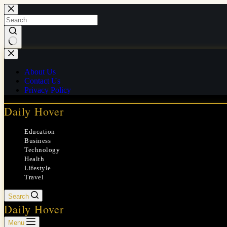
Skip
to
content
No
results
About Us
Contact Us
Privacy Policy
Daily Hover
Education
Business
Technology
Health
Lifestyle
Travel
Search
Daily Hover
Menu