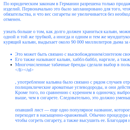
По юридическим законам в Германии разрешена только продажа 
изделий. Первоначально это было запланировано для того, чт
обязательства, и что вес сигареты не увеличивается без необх
отменен.
узнать больше о том, как долго должен храниться кальян, можн
одной и той же трубкой, а иногда и одним и тем же мундштуком
курящий кальян, выдыхает около 90 000 миллилитров дыма за о
Это может быть связано с высвобождением/синтезом сво
Его также называют кальян, хаббл-баббл, наргиле, а также
Многочисленные табачные бренды сделали выбор в польз
</li></ul>
, употребление кальяна было связано с рядом случаев 
полициклические ароматные углеводороды, и они действ
Кроме того, по сравнению с курением в одиночку, выброс
выше, чем в сигарете. Следовательно, это должно умен
опавший лист — еще одно популярное название, которое
переходит в насыщенно-оранжевый. Обычно процедура с
чтобы согреть сигарету, а также высушить ее. Благодар