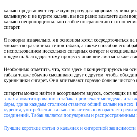
кальян представляет серьезную угрозу для здоровья курильщико
кальянную и не курите кальян, вы все равно вдыхаете дым во
кальяна непропорционально слабое по сравнению с отношением 
сигарет.
Я говорил изначально, я в основном хотел сосредоточиться на 
множество различных типов табака, а также способов его обра
с использованием нескольких сигарных сигарет и специальны
продукта. Благодаря этому процессу опавшие листья также ста
Необходимо отметить, что, хотя здесь я концентрируюсь на о
табака также обычно смешивают друг с другом, чтобы объедин
курильщики сигарет. Они впитывают гораздо больше чистого 
сигареты можно найти в ассортименте вкусов, состоящих из яб
запах ароматизированного табака привлекает молодежь, а такж
бары, где за каждым столиком ставится общий кальян на всех.
курения, употребление кальяна значительно возрастает среди 
соединений. Табак является популярным и распространенным к
Лучшие короткие статьи о кальянах и сигаретной зависимости 