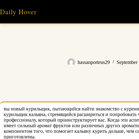
Skip
to
Daily Hover
content
hassanporteus29
September 
вы новый курильщик, пытающийся найти знакомство с курением
курильщик кальяна, стремящийся расшириться и попробовать ч
профессионалу, который проинструктирует вас. Когда эти асп
имеет сильный аромат фруктов или различных других ароматиз
компонентом того, что помогает кальяну курить дольше, чем с
приготовлены.