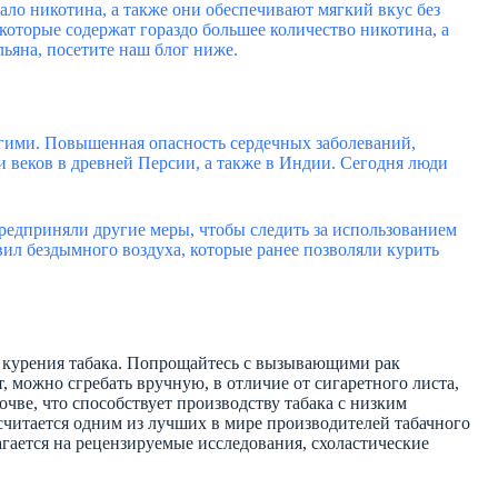
ало никотина, а также они обеспечивают мягкий вкус без
которые содержат гораздо большее количество никотина, а
ьяна, посетите наш блог ниже.
угими. Повышенная опасность сердечных заболеваний,
и веков в древней Персии, а также в Индии. Сегодня люди
предприняли другие меры, чтобы следить за использованием
вил бездымного воздуха, которые ранее позволяли курить
го курения табака. Попрощайтесь с вызывающими рак
, можно сгребать вручную, в отличие от сигаретного листа,
ве, что способствует производству табака с низким
считается одним из лучших в мире производителей табачного
лагается на рецензируемые исследования, схоластические