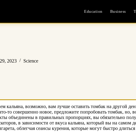
Education
Business
T
29, 2023
Science
 кальяна, возможно, вам лучше оставить томбак на другой ден
то-то совершенно новое, предложите попробовать томбак, но, во
екты объединены в правильных пропорциях, вы обязательно полу
аторов, в зависимости от вкуса кальяна, который вы на самом д
игарета, облегчая сеансы курения, которые могут быстро длиться