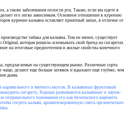
х, а также заболевания полости рта. Также, если вы идете в
о делает его легко зависимым. Основное отношение к курению
оров курение кальяна оставляет приятный запах, в отличие от
производстве табака для кальяна. Тем не менее, существует
 Original, которая решила основывать свой бренд на сигаретах
яние на итоговые предпочтения и жилые свойства конечного
пы, предлагаемые на существующем рынке. Различные сорта
 чаще, делают еще больше затяжек и вдыхают еще глубже, чем
ния дыма.
же карамельного и мятного вкусов. В кальянных фруктовый
б выкурить сигарету. Хорошо развиваются кальянные и лаунж-
з-за неправильного понимания его как безопасного варианта
 чтобы согреть кальян, ароматизированную смесь органических
бака.