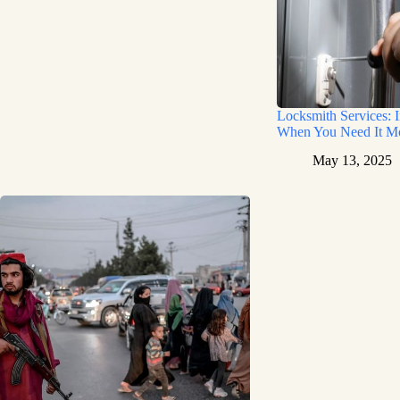
Locksmith Services: 
When You Need It M
May 13, 2025