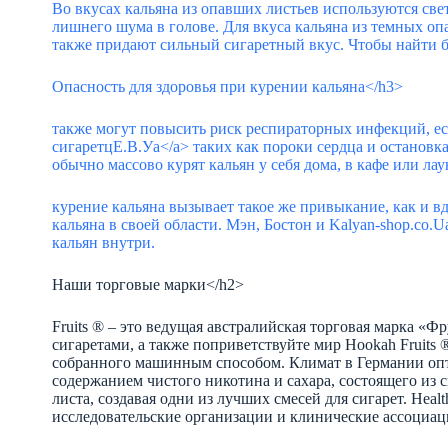
Во вкусах кальяна из опавших листьев используются све
лишнего шума в голове. Для вкуса кальяна из темных оп
также придают сильный сигаретный вкус. Чтобы найти б
Опасность для здоровья при курении кальяна</h3>
также могут повысить риск респираторных инфекций, ес
сигаретцЕ.В.Уа</a> таких как пороки сердца и остановк
обычно массово курят кальян у себя дома, в кафе или ла
курение кальяна вызывает такое же привыкание, как и в
кальяна в своей области. Мэн, Бостон и
Kalyan-shop.co.U
кальян внутри.
Наши торговые марки</h2>
Fruits ® – это ведущая австралийская торговая марка «
сигаретами, а также поприветствуйте мир Hookah Fruits 
собранного машинным способом. Климат в Германии опти
содержанием чистого никотина и сахара, состоящего из 
листа, создавая одни из лучших смесей для сигарет. Hea
исследовательские организации и клинические ассоциац