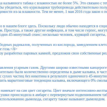
кальянного табака с влажностью не более 5%. Это связано с тем
обы убедиться, что курильщики трубопровода действительно полу
одимости из-за влажности. Тем не менее, 1 мая 2016 года закон 
о в нашем блоге здесь. Поскольку люди обычно находятся в социа
. Простуда, а также другие инфекции, в том числе герпес, могут
дин 45-минутный сеанс; несколько человек, курящий сигареты, 
бодных радикалов, полученных из кислорода, замедлением клето
 гоза.</li>
у разработки паровых камней, предложив свои собственные реце
отравления угарным газом. Другими широко известными канцеро
ительно были количественно определены в дыме кальяна, в част
 сухих частиц без никотина в результате одиночного 45-минутног
ьшить маркетинговые тенденции кальяна, включающего 0% смолы
 намекает на сам цвет сигареты. Цвет вначале интенсивно-желт
ушки происходила в амбаре с перевернутым подвешиванием таб
я использованию дымохода, сигарету также называют дымоходом.