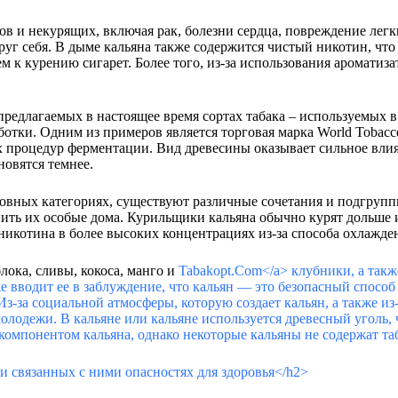
в и некурящих, включая рак, болезни сердца, повреждение легки
круг себя. В дыме кальяна также содержится чистый никотин, чт
к курению сигарет. Более того, из-за использования ароматизат
предлагаемых в настоящее время сортах табака – используемых в 
ботки. Одним из примеров является торговая марка World Tobacco
х процедур ферментации. Вид древесины оказывает сильное вли
новятся темнее.
сновных категориях, существуют различные сочетания и подгруп
ить их особые дома. Курильщики кальяна обычно курят дольше и
никотина в более высоких концентрациях из-за способа охлажде
лока, сливы, кокоса, манго и
Tabakopt.Com</a> клубники, а так
е вводит ее в заблуждение, что кальян — это безопасный спосо
 Из-за социальной атмосферы, которую создает кальян, а также и
молодежи. В кальяне или кальяне используется древесный уголь,
омпонентом кальяна, однако некоторые кальяны не содержат та
и связанных с ними опасностях для здоровья</h2>