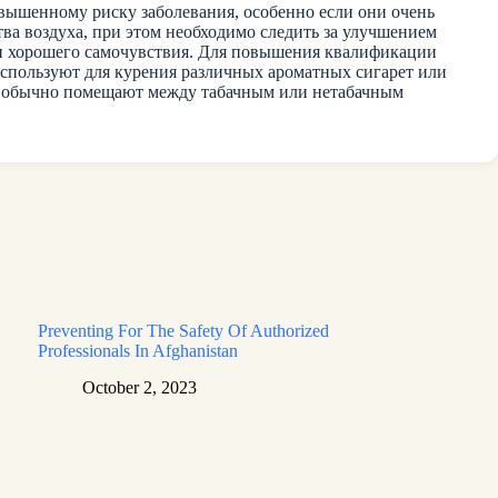
повышенному риску заболевания, особенно если они очень
тва воздуха, при этом необходимо следить за улучшением
я и хорошего самочувствия. Для повышения квалификации
и используют для курения различных ароматных сигарет или
гу обычно помещают между табачным или нетабачным
Preventing For The Safety Of Authorized
Professionals In Afghanistan
October 2, 2023