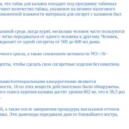
, что табак для кальяна попадает под программу табачных
чают количество табака, указанное на штампе налогового
о пониженной влажности материала для сигарет с кальяном был
льной среде, когда курят, несколько человек часто пользуются
 легко передаваться от одного человека к другому. Человек,
вдыхает от одной сигареты от 500 до 600 мл дыма.
чного цикла, а также снижением активности NO.</li>
пты, чтобы сделать свои сигаретные изделия без никотина.
генами/потенциальными канцерогенами являются
ности, 16 из этих веществ действительно были обнаружены.
о сеанса курения кальяна достиг уровня 802 мг, что в 36,5 раз
.
ый, а также после завершения процедуры высыхания оттенок
ака. Эти дымоходы передавали дым от ближайшего костра,