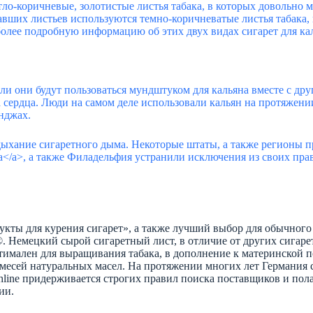
тло-коричневые, золотистые листья табака, в которых довольно м
авших листьев используются темно-коричневатые листья табака, 
олее подробную информацию об этих двух видах сигарет для кал
ли они будут пользоваться мундштуком для кальяна вместе с др
а сердца. Люди на самом деле использовали кальян на протяжени
унджах.
дыхание сигаретного дыма. Некоторые штаты, а также регионы 
a</a>, а также Филадельфия устранили исключения из своих пра
Фрукты для курения сигарет», а также лучший выбор для обычно
®. Немецкий сырой сигаретный лист, в отличие от других сигарет
мален для выращивания табака, в дополнение к материнской поч
смесей натуральных масел. На протяжении многих лет Германия 
lthline придерживается строгих правил поиска поставщиков и по
ии.