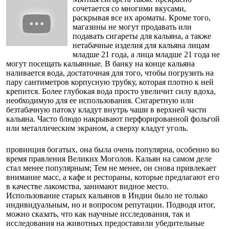
сочетается со многими вкусами,
раскрывая все их ароматы. Кроме того,
магазины не могут продавать или
подавать сигареты для кальяна, а также
нетабачные изделия для кальяна лицам
младше 21 года, а лица младше 21 года не
могут посещать кальянные. В банку на конце кальяна
наливается вода, достаточная для того, чтобы погрузить на
пару сантиметров корпусную трубку, которая плотно к ней
крепится. Более глубокая вода просто увеличит силу вдоха,
необходимую для ее использования. Сигаретную или
безтабачную патоку кладут внутрь чаши в верхней части
кальяна. Часто блюдо накрывают перфорированной фольгой
или металлическим экраном, а сверху кладут уголь.
провинция богатых, она была очень популярна, особенно во
время правления Великих Моголов. Кальян на самом деле
стал менее популярным; Тем не менее, он снова привлекает
внимание масс, а кафе и рестораны, которые предлагают его
в качестве лакомства, занимают видное место.
Использование старых кальянов в Индии было не только
индивидуальным, но и вопросом репутации. Подводя итог,
можно сказать, что как научные исследования, так и
исследования на животных предоставили убедительные