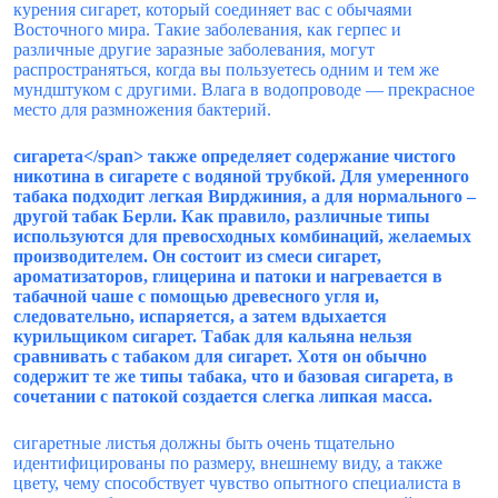
курения сигарет, который соединяет вас с обычаями
Восточного мира. Такие заболевания, как герпес и
различные другие заразные заболевания, могут
распространяться, когда вы пользуетесь одним и тем же
мундштуком с другими. Влага в водопроводе — прекрасное
место для размножения бактерий.
сигарета</span> также определяет содержание чистого
никотина в сигарете с водяной трубкой. Для умеренного
табака подходит легкая Вирджиния, а для нормального –
другой табак Берли. Как правило, различные типы
используются для превосходных комбинаций, желаемых
производителем. Он состоит из смеси сигарет,
ароматизаторов, глицерина и патоки и нагревается в
табачной чаше с помощью древесного угля и,
следовательно, испаряется, а затем вдыхается
курильщиком сигарет. Табак для кальяна нельзя
сравнивать с табаком для сигарет. Хотя он обычно
содержит те же типы табака, что и базовая сигарета, в
сочетании с патокой создается слегка липкая масса.
сигаретные листья должны быть очень тщательно
идентифицированы по размеру, внешнему виду, а также
цвету, чему способствует чувство опытного специалиста в