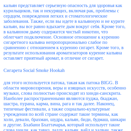
кальян представляет серьезную опасность для здоровья как
курильщиков, так и некурящих, включая рак, проблемы с
сердцем, повреждения легких и стоматологические
заболевания. Также, если вы идете в кальянную и не курите
кальян, вы все равно вдыхаете дым вокруг себя. Кроме того,
в кальянном дыму содержится чистый никотин, что
облегчает подключение. Основное отношение к курению
сигаретного кальяна непропорционально слабое по
сравнению с отношением к курению сигарет. Кроме того, в
результате использования ароматизаторов курение кальяна
оставляет приятный аромат, в отличие от сигарет.
Сигарета Social Smoke Hookah
для этого используется патока, такая как патока BIGG. В
области мировоззрения, веры и изящных искусств, особенно
музыки, слова полностью происходят из хинди-санскрита.
Наиболее распространенными являются пуджа, бхаджан,
шастра, пурана, карма, вина, рага и так далее. Наконец,
типичные фестивали, а также социально-культурные
учреждения по всей стране содержат такие термины, как
холи, девали, брахман, шудра, кальян, биди, будмаш, шикари
и другие. Бхабани Бхаттачарья, который использует такие
слова хинди, как тавиз, ладду, кальян, вайд и халваи, также