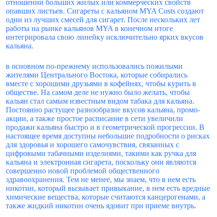
отношении больших жилых или коммерческих свойств
опавших листьев. Сигареты с кальяном MYA Costs создают
одни из лучших смесей для сигарет. После нескольких лет
работы на рынке кальянов MYA в конечном итоге
интегрировала свою линейку исключительно ярких вкусов
кальяна.
в основном по-прежнему использовались пожилыми
жителями Центрального Востока, которые собирались
вместе с хорошими друзьями в кофейнях, чтобы курить в
обществе. На самом деле не нужно было желать, чтобы
кальян стал самым известным видом табака для кальяна.
Постоянно растущее разнообразие вкусов кальяна, промо-
акции, а также простое расписание в сети увеличили
продажи кальяна быстро и в геометрической прогрессии. В
настоящее время доступны небольшие подробности о рисках
для здоровья и хорошего самочувствия, связанных с
цифровыми табачными изделиями, такими как ручка для
кальяна и электронная сигарета, поскольку они являются
совершенно новой проблемой общественного
здравоохранения. Тем не менее, мы знаем, что в нем есть
никотин, который вызывает привыкание, в нем есть вредные
химические вещества, которые считаются канцерогенами, а
также жидкий никотин очень ядовит при приеме внутрь.