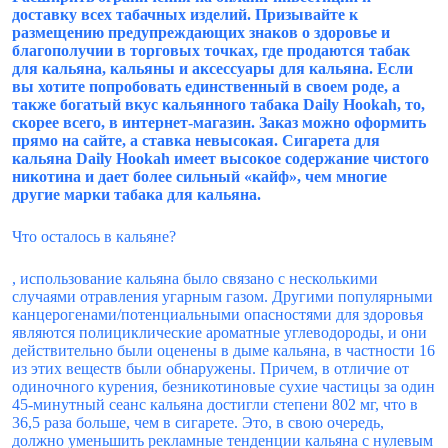
доставку всех табачных изделий. Призывайте к
размещению предупреждающих знаков о здоровье и
благополучии в торговых точках, где продаются табак
для кальяна, кальяны и аксессуары для кальяна. Если
вы хотите попробовать единственный в своем роде, а
также богатый вкус кальянного табака Daily Hookah, то,
скорее всего, в интернет-магазин. Заказ можно оформить
прямо на сайте, а ставка невысокая. Сигарета для
кальяна Daily Hookah имеет высокое содержание чистого
никотина и дает более сильный «кайф», чем многие
другие марки табака для кальяна.
Что осталось в кальяне?
, использование кальяна было связано с несколькими
случаями отравления угарным газом. Другими популярными
канцерогенами/потенциальными опасностями для здоровья
являются полициклические ароматные углеводороды, и они
действительно были оценены в дыме кальяна, в частности 16
из этих веществ были обнаружены. Причем, в отличие от
одиночного курения, безникотиновые сухие частицы за один
45-минутный сеанс кальяна достигли степени 802 мг, что в
36,5 раза больше, чем в сигарете. Это, в свою очередь,
должно уменьшить рекламные тенденции кальяна с нулевым