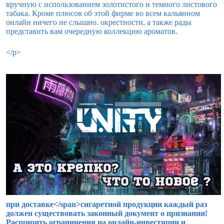
вручную с использованием золотистого и темного листового
табака. Кроме плюсов об этой фирме во всем кальянном
онлайн ничего не слышно. окрестности, а также рады
представить вам очередную коллекцию ароматов.
</р>
при доставке</span>сигаретной продукции каждый раз
должен существовать законный документ о признании!
Расширить ограничения на онлайн-инвестиции и