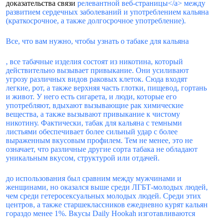
доказательства связи
релевантной веб-страницы</a> между
развитием сердечных заболеваний и употреблением кальяна
(краткосрочное, а также долгосрочное употребление).
Все, что вам нужно, чтобы узнать о табаке для кальяна
, все табачные изделия состоят из никотина, который
действительно вызывает привыкание. Они усиливают
угрозу различных видов раковых клеток. Сюда входят
легкие, рот, а также верхняя часть глотки, пищевод, гортань
и живот. У него есть сигарета, и люди, которые его
употребляют, вдыхают вызывающие рак химические
вещества, а также вызывают привыкание к чистому
никотину. Фактически, табак для кальяна с темными
листьями обеспечивает более сильный удар с более
выраженным вкусовым профилем. Тем не менее, это не
означает, что различные другие сорта табака не обладают
уникальным вкусом, структурой или отдачей.
до использования был сравним между мужчинами и
женщинами, но оказался выше среди ЛГБТ-молодых людей,
чем среди гетеросексуальных молодых людей. Среди этих
центров, а также старшеклассников ежедневно курят кальян
гораздо менее 1%. Вкусы Daily Hookah изготавливаются