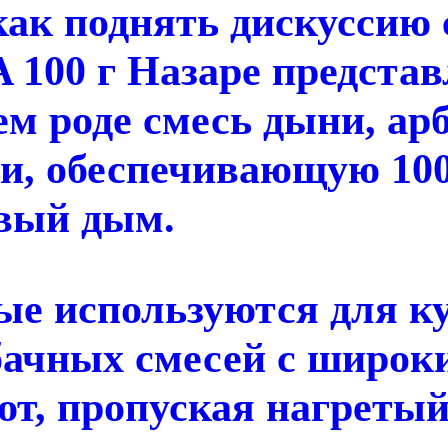
 как поднять дискуссию
100 г Назаре представл
м роде смесь дыни, арб
ки, обеспечивающую 10
вый дым.
ые используются для к
ачных смесей с широки
т, пропуская нагретый 