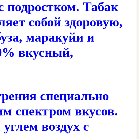
 с подростком. Табак
яет собой здоровую,
уза, маракуйи и
0% вкусный,
урения специально
м спектром вкусов.
углем воздух с