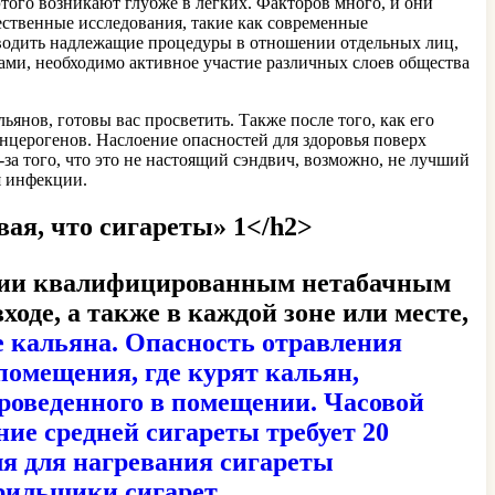
этого возникают глубже в легких. Факторов много, и они
ественные исследования, такие как современные
оводить надлежащие процедуры в отношении отдельных лиц,
ами, необходимо активное участие различных слоев общества
ьянов, готовы вас просветить. Также после того, как его
канцерогенов. Наслоение опасностей для здоровья поверх
за того, что это не настоящий сэндвич, возможно, не лучший
я инфекции.
ая, что сигареты» 1</h2>
ации квалифицированным нетабачным
де, а также в каждой зоне или месте,
ие кальяна. Опасность отравления
помещения, где курят кальян,
проведенного в помещении. Часовой
ние средней сигареты требует 20
ля для нагревания сигареты
рильщики сигарет.