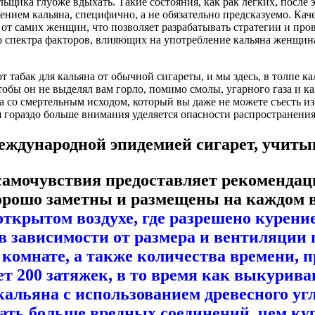
льщика глубже вдыхать. Такие состояния, как рак легких, после 
нием кальяна, специфично, а не обязательно предсказуемо. Кач
от самих женщин, что позволяет разрабатывать стратегии и пр
о спектра факторов, влияющих на употребление кальяна женщин
табак для кальяна от обычной сигареты, и мы здесь, в толпе кал
чтобы он не выделял вам горло, помимо смолы, угарного газа и 
 со смертельным исходом, который вы даже не можете съесть из-
я гораздо больше внимания уделяется опасности распространени
еждународной эпидемией сигарет, учитыв
 самочувствия предоставляет рекоменд
ошо заметны и размещены на каждом вхо
 открытом воздухе, где разрешено курен
в зависимости от размера и вентиляции 
 комнате, а также количества времени, 
т 200 затяжек, в то время как выкурива
кальяна с использованием древесного уг
ать больше вредных соединений, чем ку