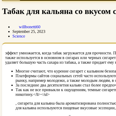
Табак для кальяна со вкусом 
willbonetti60
September 25, 2023
Science
эффект умножается, когда табак загружается для прочности. 
также используется в основном в сигарах или черных сигарет
удаляет большую часть сахара из табака, а также придает ем
Многие считают, что курение сигарет с кальяном безопас
Платформы сайтов социальных сетей часто используютс
рынку, например молодежи, а также молодым людям, в 
За последние два десятилетия кальян стал более предпо
Так как не все привыкли к ощущениям, темные сигарет
никотину.</li></ul>
, сигарета для кальяна была ароматизирована полность
для кальяна используются пищевые вкусовые эссенции, 