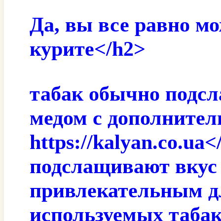
Да, вы все равно мо
курите</h2>
табак обычно подс
медом с дополнител
https://kalyan.co.u
подслащивают вкус и
привлекательным дл
используемых табак