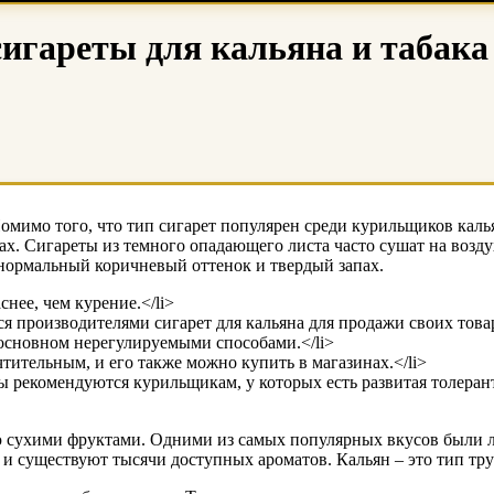
сигареты для кальяна и табака
Помимо того, что тип сигарет популярен среди курильщиков калья
ах. Сигареты из темного опадающего листа часто сушат на возду
у нормальный коричневый оттенок и твердый запах.
нее, чем курение.</li>
я производителями сигарет для кальяна для продажи своих това
основном нерегулируемыми способами.</li>
чтительным, и его также можно купить в магазинах.</li>
ы рекомендуются курильщикам, у которых есть развитая толеран
ю сухими фруктами. Одними из самых популярных вкусов были лим
и существуют тысячи доступных ароматов. Кальян – это тип тру