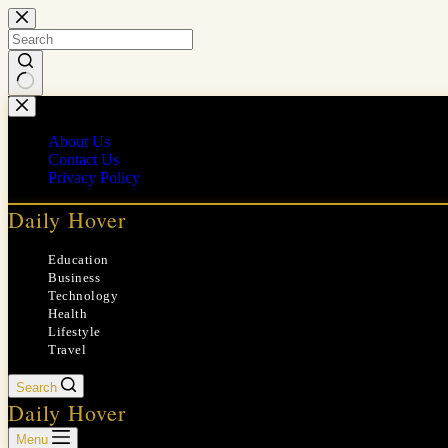
Skip
to
content
No
results
About Us
Contact Us
Privacy Policy
Daily Hover
Education
Business
Technology
Health
Lifestyle
Travel
Search
Daily Hover
Menu