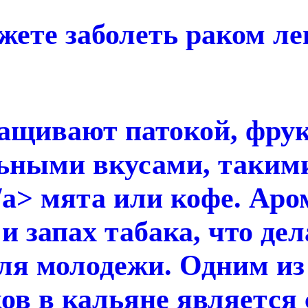
жете заболеть раком ле
лащивают патокой, фру
ьными вкусами, такими
a</a> мята или кофе. Ар
 запах табака, что дел
я молодежи. Одним из 
ов в кальяне является