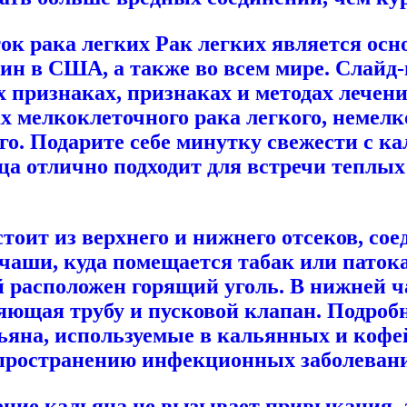
ок рака легких Рак легких является ос
щин в США, а также во всем мире. Слайд
признаках, признаках и методах лечени
 мелкоклеточного рака легкого, немелко
го. Подарите себе минутку свежести с ка
рца отлично подходит для встречи теплых
оит из верхнего и нижнего отсеков, сое
з чаши, куда помещается табак или пато
 расположен горящий уголь. В нижней ча
яющая трубу и пусковой клапан. Подроб
льяна, используемые в кальянных и коф
аспространению инфекционных заболеван
ение кальяна не вызывает привыкания, а