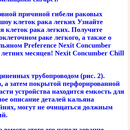
новной причиной гибели раковых
-шоу клеток рака легких Узнайте
я клеток рака легких. Получите
клеточном раке легкого, а также о
льяном Preference Nexit Concumber
 летних месяцев! Nexit Concumber Chill
диненных трубопроводом (рис. 2).
ка, а затем покрытой перфорированной
сти устройства находится емкость для
ное описание деталей кальяна
ейнях, могут не очищаться должным
ий.
 вместо этого его использование