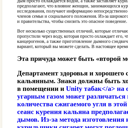
дым просто охлаждается водой, а также заставляет кури
предполагают, что влияние женщин, занимающихся куре
исследования, получают информацию непосредственно 
членов семьи и социального положения. Из-за широког
и правительства, чтобы снизить это опасное поведение.
Вот несколько существенных отличий, которые отличают 
пропустили через воду, которая просто охлаждает его, 
канцерогенов, а также приготовление дымного сэндвича
вариант, который вы можете сделать. В настоящее врем
Эта причуда может быть «второй м
Департамент здоровья и хорошего
кальянным. Знаки должны быть хор
в помещении и
Unity табак</a> на
угарным газом может различаться 
количества сжигаемого угля в этой
сеанс курения кальяна предполагае
дымов. Из-за метода изготовления 
курильщики сигарет могут поглощ