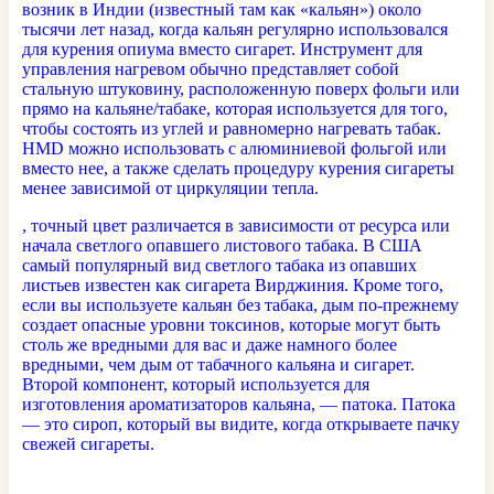
возник в Индии (известный там как «кальян») около
тысячи лет назад, когда кальян регулярно использовался
для курения опиума вместо сигарет. Инструмент для
управления нагревом обычно представляет собой
стальную штуковину, расположенную поверх фольги или
прямо на кальяне/табаке, которая используется для того,
чтобы состоять из углей и равномерно нагревать табак.
HMD можно использовать с алюминиевой фольгой или
вместо нее, а также сделать процедуру курения сигареты
менее зависимой от циркуляции тепла.
, точный цвет различается в зависимости от ресурса или
начала светлого опавшего листового табака. В США
самый популярный вид светлого табака из опавших
листьев известен как сигарета Вирджиния. Кроме того,
если вы используете кальян без табака, дым по-прежнему
создает опасные уровни токсинов, которые могут быть
столь же вредными для вас и даже намного более
вредными, чем дым от табачного кальяна и сигарет.
Второй компонент, который используется для
изготовления ароматизаторов кальяна, — патока. Патока
— это сироп, который вы видите, когда открываете пачку
свежей сигареты.