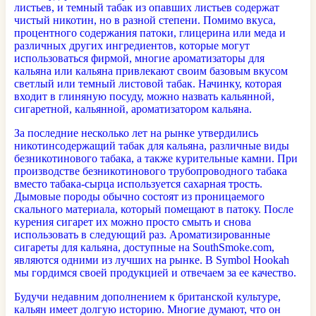
листьев, и темный табак из опавших листьев содержат
чистый никотин, но в разной степени. Помимо вкуса,
процентного содержания патоки, глицерина или меда и
различных других ингредиентов, которые могут
использоваться фирмой, многие ароматизаторы для
кальяна или кальяна привлекают своим базовым вкусом
светлый или темный листовой табак. Начинку, которая
входит в глиняную посуду, можно назвать кальянной,
сигаретной, кальянной, ароматизатором кальяна.
За последние несколько лет на рынке утвердились
никотинсодержащий табак для кальяна, различные виды
безникотинового табака, а также курительные камни. При
производстве безникотинового трубопроводного табака
вместо табака-сырца используется сахарная трость.
Дымовые породы обычно состоят из проницаемого
скального материала, который помещают в патоку. После
курения сигарет их можно просто смыть и снова
использовать в следующий раз. Ароматизированные
сигареты для кальяна, доступные на SouthSmoke.com,
являются одними из лучших на рынке. В Symbol Hookah
мы гордимся своей продукцией и отвечаем за ее качество.
Будучи недавним дополнением к британской культуре,
кальян имеет долгую историю. Многие думают, что он