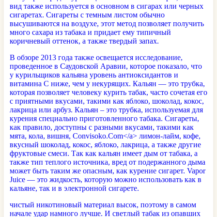
вид также используется в основном в сигарах или черных
сигаретах. Сигареты с темным листом обычно
высушиваются на воздухе, этот метод позволяет получить
много сахара из табака и придает ему типичный
коричневый оттенок, а также твердый запах.
В обзоре 2013 года также освещается исследование,
проведенное в Саудовской Аравии, которое показало, что
у курильщиков кальяна уровень антиоксидантов и
витамина С ниже, чем у некурящих. Кальян — это трубка,
которая позволяет человеку курить табак, часто сочетая его
с приятными вкусами, такими как яблоко, шоколад, кокос,
лакрица или арбуз. Кальян – это трубка, используемая для
курения специально приготовленного табака. Сигареты,
как правило, доступны с разными вкусами, такими как
мята, кола, вишня,
Convisoko.Com</a> лимон-лайм, кофе,
вкусный шоколад, кокос, яблоко, лакрица, а также другие
фруктовые смеси. Так как кальян имеет дым от табака, а
также тип теплого источника, вред от подержанного дыма
может быть таким же опасным, как курение сигарет. Vapor
Juice — это жидкость, которую можно использовать как в
кальяне, так и в электронной сигарете.
чистый никотиновый материал высок, поэтому в самом
начале удар намного лучше. И светлый табак из опавших