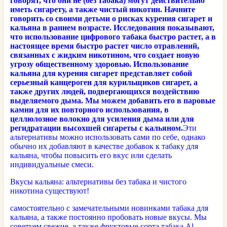
говорят, что они не (без табака) могут действительно
иметь сигарету, а также чистый никотин.
Начните
говорить со своими детьми о рисках курения сигарет и
кальяна в раннем возрасте.
Исследования показывают,
что использование цифрового табака быстро растет, а в
настоящее время быстро растет число отравлений,
связанных с жидким никотином, что создает новую
угрозу общественному здоровью.
Использование
кальяна для курения сигарет представляет собой
серьезный канцероген для курильщиков сигарет, а
также других людей, подвергающихся воздействию
выделяемого дыма.
Мы можем добавить его в паровые
камни для их повторного использования, в
целлюлозное волокно для усиления дыма или для
регидратации высохшей сигареты с кальяном.
Эти
альтернативы можно использовать сами по себе, однако
обычно их добавляют в качестве добавок к табаку для
кальяна, чтобы повысить его вкус или сделать
индивидуальные смеси.
Вкусы кальяна: альтернативы без табака и чистого
никотина существуют!
самостоятельно с замечательными новинками табака для
кальяна, а также постоянно пробовать новые вкусы. Мы
советуем свежие, а также фруктовые сорта табака Al