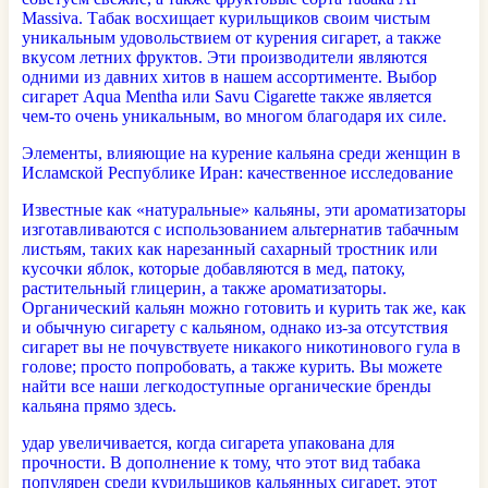
Massiva. Табак восхищает курильщиков своим чистым
уникальным удовольствием от курения сигарет, а также
вкусом летних фруктов. Эти производители являются
одними из давних хитов в нашем ассортименте. Выбор
сигарет Aqua Mentha или Savu Cigarette также является
чем-то очень уникальным, во многом благодаря их силе.
Элементы, влияющие на курение кальяна среди женщин в
Исламской Республике Иран: качественное исследование
Известные как «натуральные» кальяны, эти ароматизаторы
изготавливаются с использованием альтернатив табачным
листьям, таких как нарезанный сахарный тростник или
кусочки яблок, которые добавляются в мед, патоку,
растительный глицерин, а также ароматизаторы.
Органический кальян можно готовить и курить так же, как
и обычную сигарету с кальяном, однако из-за отсутствия
сигарет вы не почувствуете никакого никотинового гула в
голове; просто попробовать, а также курить. Вы можете
найти все наши легкодоступные органические бренды
кальяна прямо здесь.
удар увеличивается, когда сигарета упакована для
прочности. В дополнение к тому, что этот вид табака
популярен среди курильщиков кальянных сигарет, этот