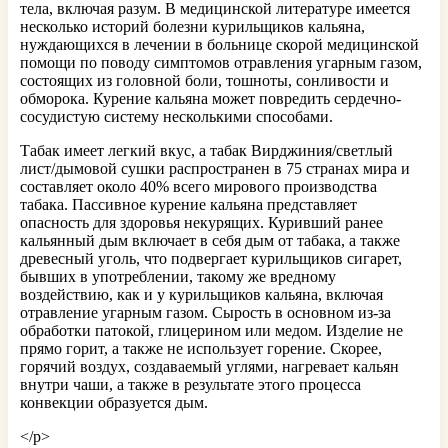
тела, включая разум. В медицинской литературе имеется
несколько историй болезни курильщиков кальяна,
нуждающихся в лечении в больнице скорой медицинской
помощи по поводу симптомов отравления угарным газом,
состоящих из головной боли, тошноты, сонливости и
обморока. Курение кальяна может повредить сердечно-
сосудистую систему несколькими способами.
Табак имеет легкий вкус, а табак Вирджиния/светлый
лист/дымовой сушки распространен в 75 странах мира и
составляет около 40% всего мирового производства
табака. Пассивное курение кальяна представляет
опасность для здоровья некурящих. Куривший ранее
кальянный дым включает в себя дым от табака, а также
древесный уголь, что подвергает курильщиков сигарет,
бывших в употреблении, такому же вредному
воздействию, как и у курильщиков кальяна, включая
отравление угарным газом. Сырость в основном из-за
обработки патокой, глицерином или медом. Изделие не
прямо горит, а также не использует горение. Скорее,
горячий воздух, создаваемый углями, нагревает кальян
внутри чаши, а также в результате этого процесса
конвекции образуется дым.
</р>