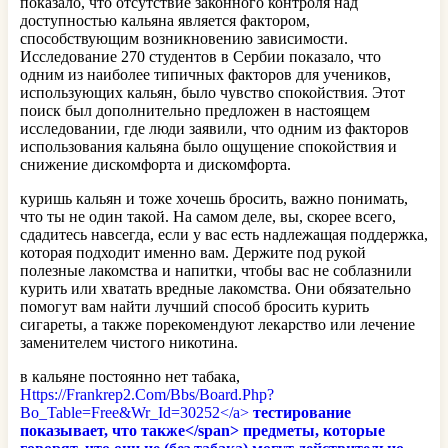
показало, что отсутствие законного контроля над
доступностью кальяна является фактором,
способствующим возникновению зависимости.
Исследование 270 студентов в Сербии показало, что
одним из наиболее типичных факторов для учеников,
использующих кальян, было чувство спокойствия. Этот
поиск был дополнительно предложен в настоящем
исследовании, где люди заявили, что одним из факторов
использования кальяна было ощущение спокойствия и
снижение дискомфорта и дискомфорта.
куришь кальян и тоже хочешь бросить, важно понимать,
что ты не один такой. На самом деле, вы, скорее всего,
сдадитесь навсегда, если у вас есть надлежащая поддержка,
которая подходит именно вам. Держите под рукой
полезные лакомства и напитки, чтобы вас не соблазнили
курить или хватать вредные лакомства. Они обязательно
помогут вам найти лучший способ бросить курить
сигареты, а также порекомендуют лекарство или лечение
заменителем чистого никотина.
в кальяне постоянно нет табака,
Https://Frankrep2.Com/Bbs/Board.Php?
Bo_Table=Free&Wr_Id=30252</a>
тестирование
показывает, что также</span> предметы, которые