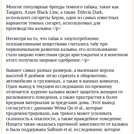
Многие популярные бренды темного табака, такие как
Tangiers, Azure Black Line, а также Trifecta Dark,
используют сигареты Берли, один из самых известных
вариантов темных сигарет, используемых для
производства кальяна.</p>
Несмотря на то, что табак и злоупотребление
психоактивными веществами считались табу при
первоначальном развитии кальяна, его использование
стало широко известным среди аристократии и в конечном
итоге получило широкое одобрение.</p>
бывают самых разных размеров, а маленькие версии
высотой 8 дюймов легко спрятать в общежитиях,
автомобилях и грузовиках, а также в ванных комнатах.
Один вывод в текущем исследовании по-прежнему
отличается: курение кальяна может защитить женщин от
рискованного поведения, а также пристрастия к более
вредным материалам за пределами дома. Этот вывод
согласуется с данными Weina Qu et al., которые
продемонстрировали, как тревога может усиливать
склонность к опасности, а также враждебное поведение.
Нищета также оказалась причиной зависимости от кальяна
и была поддержана Salloum et al. исследование, которое