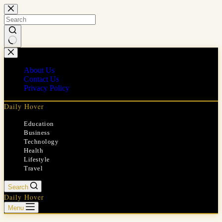
Skip
to
content
No
results
About Us
Contact Us
Privacy Policy
Daily Hover
Education
Business
Technology
Health
Lifestyle
Travel
Search
Daily Hover
Menu