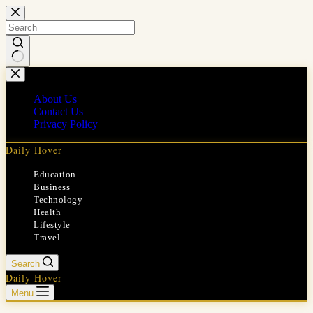
Skip
to
content
No
results
About Us
Contact Us
Privacy Policy
Daily Hover
Education
Business
Technology
Health
Lifestyle
Travel
Search
Daily Hover
Menu