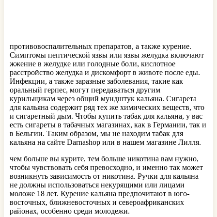
противовоспалительных препаратов, а также курение.
Симптомы пептической язвы или язвы желудка включают
жжение в желудке или голодные боли, кислотное
расстройство желудка и дискомфорт в животе после еды.
Инфекции, а также заразные заболевания, такие как
оральный герпес, могут передаваться другим
курильщикам через общий мундштук кальяна. Сигарета
для кальяна содержит ряд тех же химических веществ, что
и сигаретный дым. Чтобы купить табак для кальяна, у вас
есть сигареты в табачных магазинах, как в Германии, так и
в Бельгии. Таким образом, мы не находим табак для
кальяна на сайте Darnashop или в нашем магазине Лилля.
чем больше вы курите, тем больше никотина вам нужно,
чтобы чувствовать себя превосходно, и именно так может
возникнуть зависимость от никотина. Ручки для кальяна
не должны использоваться некурящими или лицами
моложе 18 лет. Курение кальяна предпочитают в юго-
восточных, ближневосточных и североафриканских
районах, особенно среди молодежи.