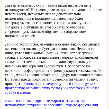
, давайте начнем с сути – какие виды на самом деле
используются? На самом деле их довольно много, а также
исторически, несколько типов действительно
использовались в прошлом (справедливо будет
утверждать, что все началось с гашиша для курения
сигарет). По функциям этого краткого обзора я
сосредоточусь главным образом на современном
положении вещей.
, точное устройство, лежащее в основе такого результата,
все еще неясно, но требует расследования. Человек или
лицо, готовящее кальян (рис. 2), начинает с загрузки
табака в блюдо, затем накрывает головку алюминиевой
фольгой, а затем протыкает алюминиевую фольгу с
помощью пинчера или зубочистки. После этого на
верхнюю перфорированную фольгу кладут «зажженный»
уголь, чтобы инициировать процедуру нагревания табака.
Во время вдоха подогретый древесными углями воздух
проходит
щелчок через следующую веб-страницу</a>
проколотую алюминиевую фольгу и через табак вниз по
трубке и к воде.
самые известные торговые марки в этом секторе
используют натуральные эссенции, будь то фрукты или