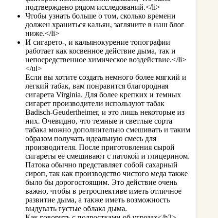
подтверждено рядом исследований.</li>
Чтобы узнать больше о том, сколько времени
должен храниться кальян, загляните в наш блог
ниже.</li>
И сигарето-, и кальянокурение топографии
работает как косвенное действие дыма, так и
непосредственное химическое воздействие.</li>
</ul>
Если вы хотите создать немного более мягкий и
легкий табак, вам понравится благородная
сигарета Virginia. Для более крепких и темных
сигарет производители используют табак
Badisch-Geudertheimer, и это лишь некоторые из
них. Очевидно, что темные и светлые сорта
табака можно дополнительно смешивать и таким
образом получать идеальную смесь для
производителя. После приготовления сырой
сигареты ее смешивают с патокой и глицерином.
Патока обычно представляет собой сахарный
сироп, так как производство чистого меда также
было бы дорогостоящим. Это действие очень
важно, чтобы в ретроспективе иметь отличное
развитие дыма, а также иметь возможность
выдувать густые облака дыма.
Как говорить с подростками об угрозах</h2>