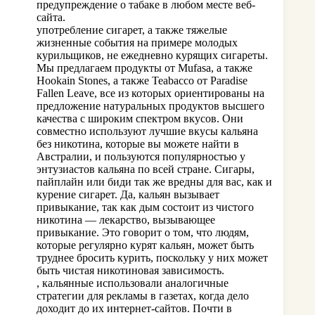
предупреждение о табаке в любом месте веб-
сайта.
употребление сигарет, а также тяжелые
жизненные события на примере молодых
курильщиков, не ежедневно курящих сигареты.
Мы предлагаем продукты от Mufasa, а также
Hookain Stones, а также Teabacco от Paradise
Fallen Leave, все из которых ориентированы на
предложение натуральных продуктов высшего
качества с широким спектром вкусов. Они
совместно используют лучшие вкусы кальяна
без никотина, которые вы можете найти в
Австралии, и пользуются популярностью у
энтузиастов кальяна по всей стране. Сигары,
пайплайн или биди так же вредны для вас, как и
курение сигарет. Да, кальян вызывает
привыкание, так как дым состоит из чистого
никотина — лекарство, вызывающее
привыкание. Это говорит о том, что людям,
которые регулярно курят кальян, может быть
труднее бросить курить, поскольку у них может
быть чистая никотиновая зависимость.
, кальянные использовали аналогичные
стратегии для рекламы в газетах, когда дело
доходит до их интернет-сайтов. Почти в