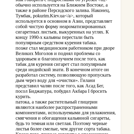
обычно используется на Ближнем Востоке, а
также в районе Персидского залива. Наконец,
Тумбак,
pokurim.Kiev.ua</a>, который
используется в основном в Азии, представляет
собой чистую форму неароматизированных
сигаретных листьев, выкуренных на углях. К
концу 1990-х кальяны перестали быть
популярным средством курения табака.
позже стал медицинским работником при дворе
Великих Моголов и поднял проблемы со
здоровьем и благополучием после того, как
табак для курения сигарет стал популярным
среди индийской знати. В конечном итоге он
разработал систему, позволяющую пропускать
дым через воду для «очистки». Гилани
представил чалян после того, как Асад Бег,
посол Биджапура, побудил Акбара I бросить
курить.
патока, а также растительный глицерин
являются наиболее распространенными
компонентами, используемыми для увлажнения,
смягчения и обогащения кальянной сигареты,
будь то темная или светлая. Поэтому черные
листья более смелые, чем другие сорта табака.