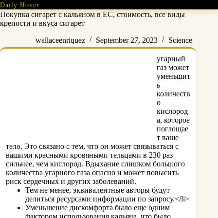
Skip
Daily Hover
to
Покупка сигарет с кальяном в ЕС, стоимость, все виды
content
крепости и вкуса сигарет
wallaceenriquez
September 27, 2023
Science
угарный
газ может
уменьшит
ь
количеств
о
кислород
а, которое
поглощае
т ваше
тело. Это связано с тем, что он может связываться с
вашими красными кровяными тельцами в 230 раз
сильнее, чем кислород. Вдыхание слишком большого
количества угарного газа опасно и может повысить
риск сердечных и других заболеваний.
Тем не менее, эквивалентные авторы будут
делиться ресурсами информации по запросу.</li>
Уменьшение дискомфорта было еще одним
фактором использования кальяна, что было