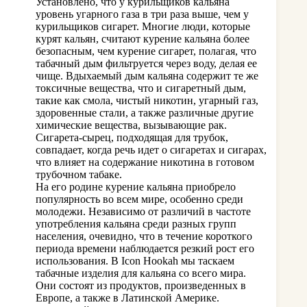
Установлено, что у курильщиков кальяна
уровень угарного газа в три раза выше, чем у
курильщиков сигарет. Многие люди, которые
курят кальян, считают курение кальяна более
безопасным, чем курение сигарет, полагая, что
табачный дым фильтруется через воду, делая ее
чище. Вдыхаемый дым кальяна содержит те же
токсичные вещества, что и сигаретный дым,
такие как смола, чистый никотин, угарный газ,
здоровенные стали, а также различные другие
химические вещества, вызывающие рак.
Сигарета-сырец, подходящая для трубок,
совпадает, когда речь идет о сигаретах и ​​сигарах,
что влияет на содержание никотина в готовом
трубочном табаке.
На его родине курение кальяна приобрело
популярность во всем мире, особенно среди
молодежи. Независимо от различий в частоте
употребления кальяна среди разных групп
населения, очевидно, что в течение короткого
периода времени наблюдается резкий рост его
использования. В Icon Hookah мы таскаем
табачные изделия для кальяна со всего мира.
Они состоят из продуктов, произведенных в
Европе, а также в Латинской Америке.