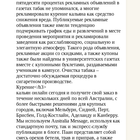
пятидесяти процентах рекламных объявлений в
газетах табак не упоминался, а многие
рекламировали курение кальяна как средство
снижения вреда. Публикуемые рекламные
объявления также имели тенденцию
подчеркивать график еды и развлечений в месте
проведения мероприятия и рекламировали
заведения как расслабляющую, социальную и
элегантную атмосферу. Такого рода объявления,
рекламные акции со скидками, а также купоны
также были найдены в университетских газетах
вместе с купонными буклетами, раздаваемыми
ученикам в кампусе. Очистка табака –
достаточно обсуждаемая процедура в
сигаретном производстве.
Курение</h3>
кальян онлайн сегодня и получите свой заказ в
течение нескольких дней по всей Австралии, с
более быстрыми решениями для крупных
городов, включая Мельбурн, Сидней, Перт,
Брисбен, Голд-Костлайн, Аделаиду ​​и Канберру.
Мы используем Australia Message, используя как
стандартную почту, так и экспресс-службу
публикации в блоге. Паан представляет собой
смесь орехов бетеля, трав и приправ, а также