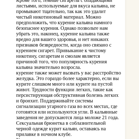
Кроме того, темные сигареты с опадающими
листьями, используемые для вкуса кальяна, не
промывают тщательно, так как это удалит
чистый никотиновый материал. Можно
предположить, что курение кальяна намного
безопаснее курения. Однако позвольте нам
убрать это, наконец, курение кальяна также
вредно для вашего здоровья, и нет никаких
признаков безвредности, когда оно связано с
курением сигарет. Привыкание к чистому
никотину, сигаретам и смолам является
причиной того, что популярность курения
кальяна значительно возросла.
курение также может вызвать у вас расстройство
желудка. Это гораздо более характерно, если вы
курите слишком много или курите на пустой
живот. Трудности функции легких, такие как
персистирующая обструктивная болезнь легких
и бронхит. Поддерживайте системы
сигнализации угарного газа во всех местах, где
готовятся или используются угли. В кальянные
заведения не допускаются лица моложе 21 года.
Сексуальная брюнетка в соблазнительной
черной одежде курит кальян, оставаясь на
прилавке в ночном клубе.