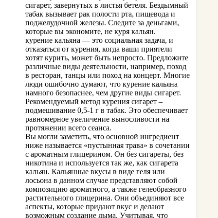
сигарет, завернутых в листья бетеля. Бездымный
табак вызывает рак полости рта, пищевода и
поджелудочной железы. Следите за деньгами,
которые вы экономите, не куря кальян.
курение кальяна — это социальная задача, и
отказаться от курения, когда ваши приятели
хотят курить, может быть непросто. Предложите
различные виды деятельности, например, поход
в ресторан, танцы или поход на концерт. Многие
люди ошибочно думают, что курение кальяна
намного безопаснее, чем другие виды сигарет.
Рекомендуемый метод курения сигарет –
подмешивание 0,5-1 г в табак. Это обеспечивает
равномерное увеличение выносливости на
протяжении всего сеанса.
Вы могли заметить, что основной ингредиент
ниже называется «пустынная трава» в сочетании
с ароматным глицерином. Он без сигареты, без
никотина и используется так же, как сигарета
кальян. Кальянные вкусы в виде геля или
лосьона в данном случае представляют собой
композицию ароматного, а также гелеобразного
растительного глицерина. Они объединяют все
аспекты, которые придают вкус и делают
возможным создание дыма. Учитывая, что