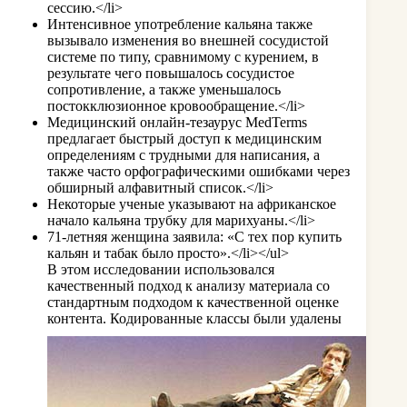
сессию.</li>
Интенсивное употребление кальяна также
вызывало изменения во внешней сосудистой
системе по типу, сравнимому с курением, в
результате чего повышалось сосудистое
сопротивление, а также уменьшалось
постокклюзионное кровообращение.</li>
Медицинский онлайн-тезаурус MedTerms
предлагает быстрый доступ к медицинским
определениям с трудными для написания, а
также часто орфографическими ошибками через
обширный алфавитный список.</li>
Некоторые ученые указывают на африканское
начало кальяна трубку для марихуаны.</li>
71-летняя женщина заявила: «С тех пор купить
кальян и табак было просто».</li></ul>
В этом исследовании использовался
качественный подход к анализу материала со
стандартным подходом к качественной оценке
контента.
Кодированные классы были удалены