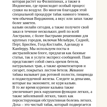
которая растет на Филиппинах, а также в
Индонезии, где происходит особый процесс
сушки на воздухе. Во многом благодаря этой
специальной процедуре табак намного темнее,
чем обычная Вирджиния, а вкус или запах также
более заметен.
кальян онлайн сегодня, а также получите свой
заказ в течение нескольких дней по всей
Австралии, с более быстрыми решениями для
крупных городов, включая Мельбурн, Сидней,
Перт, Брисбен, Голд-Костлайн, Аделаиду ​​и
Канберру. Мы используем посты в
австралийском блоге, предлагая как базовые
статьи, так и услуги экспресс-сообщений. Паан
представляет собой смесь орехов бетеля,
натуральных трав, а также ароматизаторов и
сигарет, покрытых листом бетеля. Жевание
табака вызывает рак ротовой полости, пищевода
и поджелудочной железы. Следите за деньгами,
которые вы экономите, не куря кальян.
В то же время курение кальяна также
увеличивает риск нарушения функции легких, а
также заболеваний легких, таких как
персистирующая обструктивная болезнь легких.
Доха – это чистый табак, который подвергается