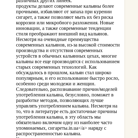
различных других линеек.
продукты делают современные кальяны более
прочными, избавляют от запаха при курении
сигарет, а также позволяют мыть их без риска
коррозии или микробного разложения. Новые
инновации, а также современные тенденции
стиля преображают внешний вид кальянов.
Несмотря на очевидные преимущества
современных кальянов, из-за высокой стоимости
производства и отсутствия современных
устройств в обычных кальянных цехах, многие
кальяны все еще производятся с использованием
старых современных технологий. Как
обсуждалось в прошлом, кальян стал широко
популярным, и его использование быстро росло,
особенно среди молодежи и женщин.
Следовательно, распознавание причин/моделей
употребления кальяна, безусловно, поможет в
разработке методов, позволяющих лучше
управлять употреблением кальяна. Несмотря на
то, что в литературе есть достаточные причины
употребления кальяна, в эту область мы
обязательно включим одну из наиболее часто
упоминаемых,
сигареты.in.ua</a> наряду с
распространенностью кальяна.