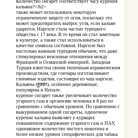
Количество сигарет соответствует часу курения
кальяна?</h2>
также может использовать некоторую
ограниченную защиту от огня, поскольку это
может предотвратить выброс угля, если кальян
ударится. Наргиле стала частью турецкого
общества с 17 века. В то время он стал заметным
в культуре, а также стал использоваться в
качестве символа состояния. Наргиле был
настолько важным турецким обычаем, что даже
стимулировал вежливые отношения между
Францией и Османской империей. Западная
Турция известна своим типичным керамическим
производством, где гончары изготавливают
глиняные изделия, состоящие из чаш наргиле.
Кальяны (हुक़्क़ा), особенно деревянные,
популярны в Непале.
курение сигарет также увеличивает количество
угарного газа в организме человека в 8 раз по
сравнению с обычным уровнем. По сравнению с
выкуриванием одной сигареты, одиночное
курение кальяна выявляет у курящих
повышенное содержание угарного газа и ПАУ,
одинаковое количество чистого никотина и
более низкие уровни специфических для табака