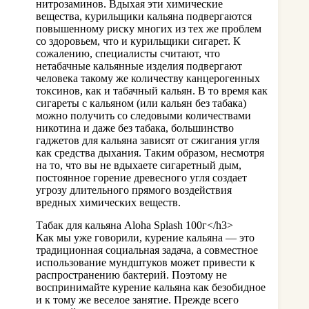
нитрозаминов. Вдыхая эти химические
вещества, курильщики кальяна подвергаются
повышенному риску многих из тех же проблем
со здоровьем, что и курильщики сигарет. К
сожалению, специалисты считают, что
нетабачные кальянные изделия подвергают
человека такому же количеству канцерогенных
токсинов, как и табачный кальян. В то время как
сигареты с кальяном (или кальян без табака)
можно получить со следовыми количествами
никотина и даже без табака, большинство
гаджетов для кальяна зависят от сжигания угля
как средства дыхания. Таким образом, несмотря
на то, что вы не вдыхаете сигаретный дым,
постоянное горение древесного угля создает
угрозу длительного прямого воздействия
вредных химических веществ.
Табак для кальяна Aloha Splash 100г</h3>
Как мы уже говорили, курение кальяна — это
традиционная социальная задача, а совместное
использование мундштуков может привести к
распространению бактерий. Поэтому не
воспринимайте курение кальяна как безобидное
и к тому же веселое занятие. Прежде всего