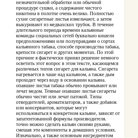
незначительной обработке или обычной
процедуре сушки, а содержание чистого
никотина в полотне очень велико. Полностью
сухие сигаретные листья измельчают, а затем
выкуривают из медвахских трубок. В течение
длительного периода времени кальянные
команды социальных сетей буквально кишели
предположениями или полуправдами о сортах
кальянного табака, способе производства табака,
крепости сигарет и других моментах. По этой
причине я фактически принял решение немного
осветить этот вопрос в этом тексте, касающемся
различных типов сигарет для кальяна. Сигарета
нагревается в чаше над кальяном, а также дым
проходит через воду в основании кальяна.
опавшие листья табака обычно промывают или
лечат медом. Темные опавшие листья сигареты
обычно чистят или лечат патокой. Типы
отвердителей, ароматизаторов, а также добавок
или консервантов, которые могут
использоваться в конкретном кальяне, зависят от
запатентованной формулы производителя.
точно можно сделать кальян своими руками,
смешав эти компоненты в домашних условиях.
Изначально, а также основным ингредиентом