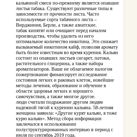
кальянной смеси по-прежнему является опавшие
листья табака. Существуют различные типы в
зависимости от прочности листа. Часто
используемые сорта табачного листа –
Вирджиния, Берли, а также азиатские.
табак кипятят или очищают перед началом
производства, чтобы удалить из него
оптимальное количество никотина. Это снижает
вызываемый никотином кайф, позволяя аромату
быть более известным во время курения. Кальян
состоит из опавших листьев сигарет, патоки,
растительного глицерина, а также набора
ароматизаторов. Ваше не облагаемое налогом
пожертвование финансирует исследование
состояния легких и раковых клеток, новейшие
методы лечения, образование и обучение в
области здоровья легких и хорошего
самочувствия, а также многое другое.
люди считали подражание другим людям
надежной тягой к курению кальяна. 58-летняя
женщина заявила: «Другие курят кальян, я тоже
курю кальян». Метод сбора информации
заключался в использовании
полуструктурированных интервью в период с
июля по сентябрь 2019 года.