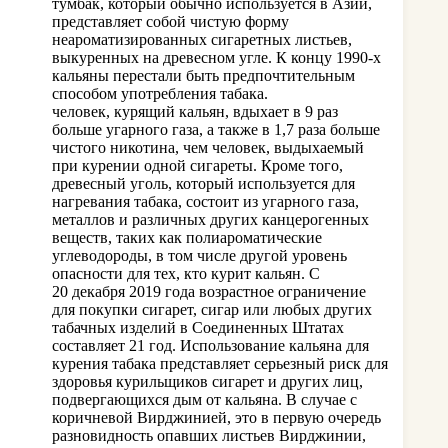
тумбак, который обычно используется в Азии,
представляет собой чистую форму
неароматизированных сигаретных листьев,
выкуренных на древесном угле. К концу 1990-х
кальяны перестали быть предпочтительным
способом употребления табака.
человек, курящий кальян, вдыхает в 9 раз
больше угарного газа, а также в 1,7 раза больше
чистого никотина, чем человек, выдыхаемый
при курении одной сигареты. Кроме того,
древесный уголь, который используется для
нагревания табака, состоит из угарного газа,
металлов и различных других канцерогенных
веществ, таких как полиароматические
углеводороды, в том числе другой уровень
опасности для тех, кто курит кальян. С
20 декабря 2019 года возрастное ограничение
для покупки сигарет, сигар или любых других
табачных изделий в Соединенных Штатах
составляет 21 год. Использование кальяна для
курения табака представляет серьезный риск для
здоровья курильщиков сигарет и других лиц,
подвергающихся дым от кальяна. В случае с
коричневой Вирджинией, это в первую очередь
разновидность опавших листьев Вирджинии,