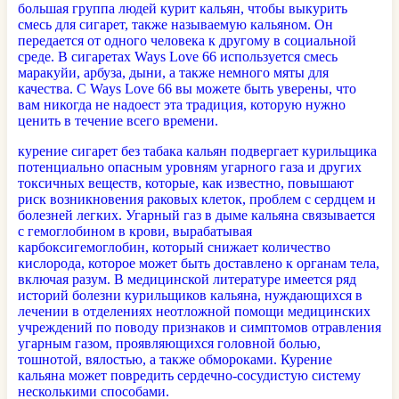
большая группа людей курит кальян, чтобы выкурить
смесь для сигарет, также называемую кальяном. Он
передается от одного человека к другому в социальной
среде. В сигаретах Ways Love 66 используется смесь
маракуйи, арбуза, дыни, а также немного мяты для
качества. С Ways Love 66 вы можете быть уверены, что
вам никогда не надоест эта традиция, которую нужно
ценить в течение всего времени.
курение сигарет без табака кальян подвергает курильщика
потенциально опасным уровням угарного газа и других
токсичных веществ, которые, как известно, повышают
риск возникновения раковых клеток, проблем с сердцем и
болезней легких. Угарный газ в дыме кальяна связывается
с гемоглобином в крови, вырабатывая
карбоксигемоглобин, который снижает количество
кислорода, которое может быть доставлено к органам тела,
включая разум. В медицинской литературе имеется ряд
историй болезни курильщиков кальяна, нуждающихся в
лечении в отделениях неотложной помощи медицинских
учреждений по поводу признаков и симптомов отравления
угарным газом, проявляющихся головной болью,
тошнотой, вялостью, а также обмороками. Курение
кальяна может повредить сердечно-сосудистую систему
несколькими способами.