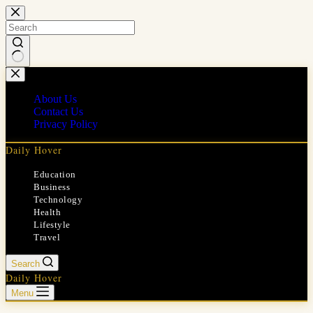
Skip
to
content
No
results
About Us
Contact Us
Privacy Policy
Daily Hover
Education
Business
Technology
Health
Lifestyle
Travel
Search
Daily Hover
Menu