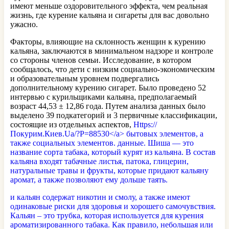
имеют меньше оздоровительного эффекта, чем реальная
жизнь, где курение кальяна и сигареты для вас довольно
ужасно.
Факторы, влияющие на склонность женщин к курению
кальяна, заключаются в минимальном надзоре и контроле
со стороны членов семьи. Исследование, в котором
сообщалось, что дети с низким социально-экономическим
и образовательным уровнем подвергались
дополнительному курению сигарет. Было проведено 52
интервью с курильщиками кальяна, предполагаемый
возраст 44,53 ± 12,86 года. Путем анализа данных было
выделено 39 подкатегорий и 3 первичные классификации,
состоящие из отдельных аспектов,
Https://
Покурим.Киев.Ua/?P=88530</a> бытовых элементов, а
также социальных элементов. данные. Шиша — это
название сорта табака, который курят из кальяна. В состав
кальяна входят табачные листья, патока, глицерин,
натуральные травы и фрукты, которые придают кальяну
аромат, а также позволяют ему дольше таять.
и кальян содержат никотин и смолу, а также имеют
одинаковые риски для здоровья и хорошего самочувствия.
Кальян – это трубка, которая используется для курения
ароматизированного табака. Как правило, небольшая или