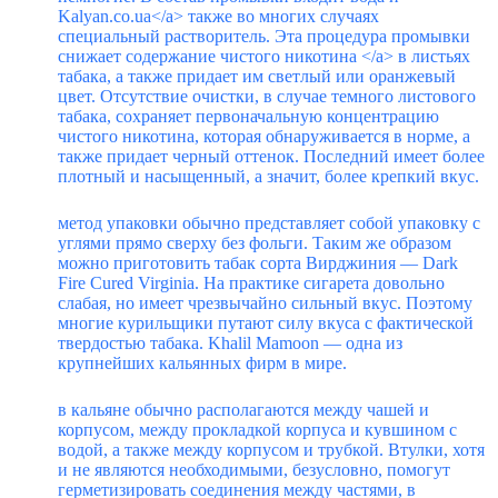
Kalyan.co.ua</a> также во многих случаях
специальный растворитель. Эта процедура промывки
снижает содержание чистого никотина
</a> в листьях
табака, а также придает им светлый или оранжевый
цвет. Отсутствие очистки, в случае темного листового
табака, сохраняет первоначальную концентрацию
чистого никотина, которая обнаруживается в норме, а
также придает черный оттенок. Последний имеет более
плотный и насыщенный, а значит, более крепкий вкус.
метод упаковки обычно представляет собой упаковку с
углями прямо сверху без фольги. Таким же образом
можно приготовить табак сорта Вирджиния — Dark
Fire Cured Virginia. На практике сигарета довольно
слабая, но имеет чрезвычайно сильный вкус. Поэтому
многие курильщики путают силу вкуса с фактической
твердостью табака. Khalil Mamoon — одна из
крупнейших кальянных фирм в мире.
в кальяне обычно располагаются между чашей и
корпусом, между прокладкой корпуса и кувшином с
водой, а также между корпусом и трубкой. Втулки, хотя
и не являются необходимыми, безусловно, помогут
герметизировать соединения между частями, в