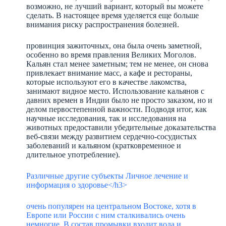
возможно, не лучший вариант, который вы можете
сделать. В настоящее время уделяется еще больше
внимания риску распространения болезней.
провинция зажиточных, она была очень заметной,
особенно во время правления Великих Моголов.
Кальян стал менее заметным; тем не менее, он снова
привлекает внимание масс, а кафе и рестораны,
которые используют его в качестве лакомства,
занимают видное место. Использование кальянов с
давних времен в Индии было не просто заказом, но и
делом первостепенной важности. Подводя итог, как
научные исследования, так и исследования на
животных предоставили убедительные доказательства
веб-связи между развитием сердечно-сосудистых
заболеваний и кальяном (кратковременное и
длительное употребление).
Различные другие субъекты Личное лечение и
информация о здоровье</h3>
очень популярен на центральном Востоке, хотя в
Европе или России с ним сталкивались очень
немногие. В состав промывки входит вода и