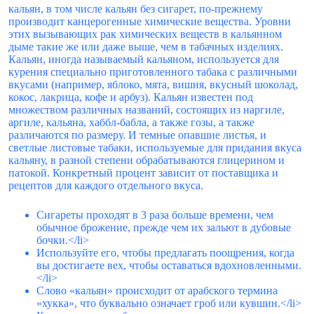
кальян, в том числе кальян без сигарет, по-прежнему
производит канцерогенные химические вещества. Уровни
этих вызывающих рак химических веществ в кальянном
дыме такие же или даже выше, чем в табачных изделиях.
Кальян, иногда называемый кальяном, используется для
курения специально приготовленного табака с различными
вкусами (например, яблоко, мята, вишня, вкусный шоколад,
кокос, лакрица, кофе и арбуз). Кальян известен под
множеством различных названий, состоящих из наргиле,
аргиле, кальяна, хаббл-бабла, а также гозы, а также
различаются по размеру. И темные опавшие листья, и
светлые листовые табаки, используемые для придания вкуса
кальяну, в разной степени обрабатываются глицерином и
патокой. Конкретный процент зависит от поставщика и
рецептов для каждого отдельного вкуса.
Сигареты проходят в 3 раза больше времени, чем
обычное брожение, прежде чем их зальют в дубовые
бочки.</li>
Используйте его, чтобы предлагать поощрения, когда
вы достигаете вех, чтобы оставаться вдохновленными.
</li>
Слово «кальян» происходит от арабского термина
«хукка», что буквально означает гроб или кувшин.</li>