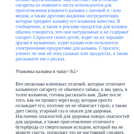
сигареты из опавшего листа используются для
приготовления влажного кальяна с патокой и / или
медом, а также другими жидкими ингредиентами,
которые придают кальяну его влажные качества. В
сообщениях, а также в рекламе продуктов для кальяна
обычно говорится, что они натуральные и не содержат
сигарет. Спросите своих детей, ходят ли их хорошие
друзья в кальянные, курят кальян или пользуются
электронными продуктами для кальяна. Спросите,
узнают ли они об этих салонах или продуктах, а также
расскажите им о рисках.
Упаковка кальяна в чашу</h2>
Вот несколько ключевых отличий, которые отличают
кальянную сигарету от обычного табака, и мы здесь, в
толпе кальянов, готовы рассказать вам. Даже после
того, как он прошел через воду, которая просто
охлаждает его, поэтому он не обжигает горло, а также
дает смолу, угарный газ и опасен для здоровья.
Наслоение опасностей для здоровья поверх опасностей
для здоровья, а также приготовление отличного
бутерброда со смертельным исходом, который вы не
можете съесть, поскольку это не настоящий сэндвич,