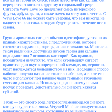
покурить табачную смесь, также известную как кальян. Он
передается от кого-то к другому в социальной среде.
Сигарета Ways Love 66 предлагает смесь интересного
фрукта, арбуза, дыни, а также намек на мяту для качества. С
Ways Love 66 вы можете быть уверены, что вам никогда не
надоест эта классика, которую будут ценить в течение всего
сезона.
Группа ароматных сигарет обычно идентифицируется по их
пряным характеристикам, с предпочтениями, которые
состоят из кардамона, корицы, аниса и эвкалипта. Многие из
тысяч различных доступных вкусов табака для кальяна
подпадают под 7 основных категорий. Как правило,
победителем является то, что если курильщику сигарет
нравится один вкус в определенной команде, он, вероятно,
будет наслаждаться большинством из них. Последний способ
набивки получил название «толстая набивка», а также его
часто используют при набивке чаши темными табачными
смесями для кальяна. Используя предпочитаемую вами
посуду, проверьте, действительно ли сигарета кажется
губчатой.
Табак — это своего рода легковоспламеняющаяся сигарета,
которую курят с кальяном. Verywell Mind использует только
первоклассные ресурсы, состоящие из рецензируемых