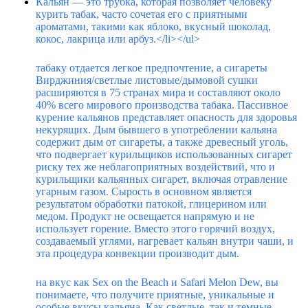
Кальян — это трубка, которая позволяет человеку
курить табак, часто сочетая его с приятными
ароматами, такими как яблоко, вкусный шоколад,
кокос, лакрица или арбуз.</li></ul>
табаку отдается легкое предпочтение, а сигареты
Вирджиния/светлые листовые/дымовой сушки
расширяются в 75 странах мира и составляют около
40% всего мирового производства табака. Пассивное
курение кальянов представляет опасность для здоровья
некурящих. Дым бывшего в употреблении кальяна
содержит дым от сигареты, а также древесный уголь,
что подвергает курильщиков использованных сигарет
риску тех же неблагоприятных воздействий, что и
курильщики кальянных сигарет, включая отравление
угарным газом. Сырость в основном является
результатом обработки патокой, глицерином или
медом. Продукт не освещается напрямую и не
использует горение. Вместо этого горячий воздух,
создаваемый углями, нагревает кальян внутри чаши, и
эта процедура конвекции производит дым.
на вкус как Sex on the Beach и Safari Melon Dew, вы
понимаете, что получите приятные, уникальные и
особые вкусы кальяна. Как светлые, так и темные