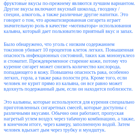
фруктовые вкусы по-прежнему являются лучшим вариантом.
Другие вкусы включают вкусный шоколад, гвоздику /
специи, алкоголь, а также различные другие напитки. Это
говорит о том, что ароматизированная сигарета играет
значительную роль в качестве «мотиватора» использования
кальяна, который дает пользователю приятный вкус и запах.
Было обнаружено, что уголь с низким содержанием
токсинов убивает 10 процентов клеток легких. Повышенная
опасность инфекционных состояний, таких как мононуклеоз
и стоматит. Преждевременное старение кожи, потому что
курение сигарет может снизить количество кислорода,
попадающего в кожу. Повышена опасность рака, особенно
легких, горла, а также рака полости рта. Кроме того, если
человек не курит прямо из кальяна, он все равно может
вдохнуть подержанный дым, если он находится поблизости.
Это кальяны, которые используются для курения специально
приготовленных сигаретных смесей, которые доступны с
различными вкусами. Обычно они работают, пропуская
нагретый углем воздух через табачную комбинацию, а также,
в конечном итоге, через камеру, заполненную водой. Затем
человек вдыхает дым через трубку и мундштук.