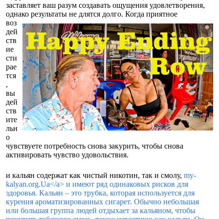
заставляет ваш разум создавать ощущения удовлетворения,
однако результаты не длятся долго.
Когда приятное
воз
дей
ств
ие
сти
рае
тся
,
вы
дей
ств
ите
льн
о
чувствуете потребность снова закурить, чтобы снова
активировать чувство удовольствия.
и кальян содержат как чистый никотин, так и смолу,
my-
kalyan.org.Ua</a> и имеют ряд одинаковых рисков для
здоровья. Кальян – это трубка, которая используется для
курения ароматизированных сигарет. Обычно небольшая
или большая группа людей отдыхает за кальяном, чтобы