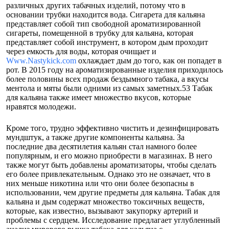
различных других табачных изделий, потому что в
основании трубки находится вода. Сигарета для кальяна
представляет собой тип свободной ароматизированной
сигареты, помещенной в трубку для кальяна, которая
представляет собой инструмент, в котором дым проходит
через емкость для воды, которая очищает и
Www.Nastykick.com
охлаждает дым до того, как он попадет в
рот. В 2015 году на ароматизированные изделия приходилось
более половины всех продаж бездымного табака, а вкусы
ментола и мяты были одними из самых заметных.53 Табак
для кальяна также имеет множество вкусов, которые
нравятся молодежи.
Кроме того, трудно эффективно чистить и дезинфицировать
мундштук, а также другие компоненты кальяна. За
последние два десятилетия кальян стал намного более
популярным, и его можно приобрести в магазинах. В него
также могут быть добавлены ароматизаторы, чтобы сделать
его более привлекательным. Однако это не означает, что в
них меньше никотина или что они более безопасны в
использовании, чем другие предметы для кальяна. Табак для
кальяна и дым содержат множество токсичных веществ,
которые, как известно, вызывают закупорку артерий и
проблемы с сердцем. Исследование предлагает углубленный