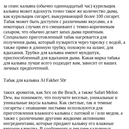
за сеанс кальяна (обычно одиннадцатый час) курильщик
кальяна может вдохнуть точно такое же количество дыма,
как курильщик сигарет, выкуривающий более 100 сигарет.
Табак может быть доступен с различными вкусами, а в
некоторых случаях его смешивают с темно-коричневым
сахаром, что обычно делает запах дыма приятным.
Специально приготовленный табак нагревается для
получения дыма, который пузырится через тарелку с водой, а
также прямо в длинную трубку, похожую на шланг, для
вдыхания. Трубки для кальяна имеют мундштук,
приспособленный для вдыхания дыма. Какая марка табака
для кальяна лучше всего подходит вам, зависит от ваших
личных предпочтений.
Табак для кальяна Al Fakher 50г
таких ароматов, как Sex on the Beach, а также Safari Melon
Dew, вы понимаете, что получите веселые, уникальные и
уникальные вкусы кальяна. Как светлые, так и темные
сигареты с опавшими листьями используются для
приготовления влажного кальяна с патокой и / или медом, а
также с различными другими жидкими активными
ингредиентами, которые придают кальяну его влажные
верхние качества. В сообщениях и рекламе кальянных