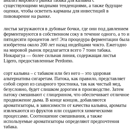
анализ мирового рынка табака для кальяна с
существующими модными тенденциями, а также будущие
оценки, чтобы осветить карманы для инвестиций в
пивоварение на рынке.
листья загружаются в дубовые бочки, где они под давлением
ферментируются в собственном соку в течение одного, а то и
пятидесяти процентов лет! Эта процедура ферментации была
изобретена около 200 лет назад индейцами чокто. Ежегодно
на мировой рынок предлагается всего 7 тонн табака.
Никарагуа — более сильная линия, содержащая листья
Ligero, предоставленные Perdomo.
сорт кальяна – с табаком или без него – это здоровая
альтернатива сигаретам. Патока, как правило, представляет
собой сироп из сахарного тростника, так как чистый мед,
безусловно, будет слишком дорогим в производстве. Затем
патоку смешивают с глицерином, что обеспечивает отличное
продвижение дыма. В конце концов, добавляются
ароматизаторы, в зависимости от качества кальяна, ароматы
извлекаются из фруктов или создаются химическими
процессами. Соотношение смешивания, а также
используемые ароматизаторы определяют предпочтения
табака.