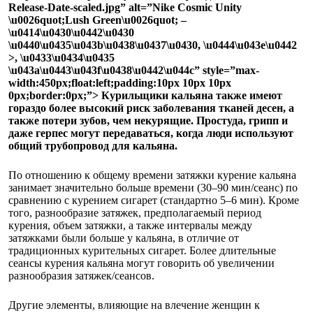
Release-Date-scaled.jpg” alt=”Nike Cosmic Unity
\u0026quot;Lush Green\u0026quot; –
\u0414\u0430\u0442\u0430
\u0440\u0435\u043b\u0438\u0437\u0430, \u0444\u043e\u0442
>, \u0433\u0434\u0435
\u043a\u0443\u043f\u0438\u0442\u044c” style=”max-
width:450px;float:left;padding:10px 10px 10px
0px;border:0px;”> Курильщики кальяна также имеют
гораздо более высокий риск заболевания тканей десен, а
также потери зубов, чем некурящие. Простуда, грипп и
даже герпес могут передаваться, когда люди используют
общий трубопровод для кальяна.
По отношению к общему времени затяжки курение кальяна
занимает значительно больше времени (30–90 мин/сеанс) по
сравнению с курением сигарет (стандартно 5–6 мин). Кроме
того, разнообразие затяжек, предполагаемый период
курения, объем затяжки, а также интервалы между
затяжками были больше у кальяна, в отличие от
традиционных курительных сигарет. Более длительные
сеансы курения кальяна могут говорить об увеличении
разнообразия затяжек/сеансов.
Другие элементы, влияющие на влечение женщин к