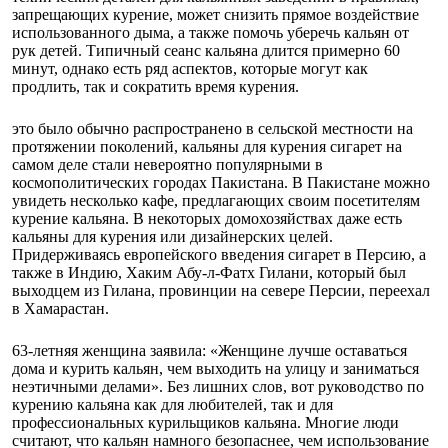
запрещающих курение, может снизить прямое воздействие
использованного дыма, а также помочь уберечь кальян от
рук детей. Типичный сеанс кальяна длится примерно 60
минут, однако есть ряд аспектов, которые могут как
продлить, так и сократить время курения.
это было обычно распространено в сельской местности на
протяжении поколений, кальяны для курения сигарет на
самом деле стали невероятно популярными в
космополитических городах Пакистана. В Пакистане можно
увидеть несколько кафе, предлагающих своим посетителям
курение кальяна. В некоторых домохозяйствах даже есть
кальяны для курения или дизайнерских целей.
Придерживаясь европейского введения сигарет в Персию, а
также в Индию, Хаким Абу-л-Фатх Гилани, который был
выходцем из Гилана, провинции на севере Персии, переехал
в Хамарастан.
63-летняя женщина заявила: «Женщине лучше оставаться
дома и курить кальян, чем выходить на улицу и заниматься
неэтичными делами». Без лишних слов, вот руководство по
курению кальяна как для любителей, так и для
профессиональных курильщиков кальяна. Многие люди
считают, что кальян намного безопаснее, чем использование