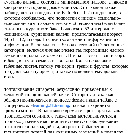
курению кальяна, состоят в минимальном надзоре, а также в
контроле со стороны домохозяйства. Этот вывод также
наблюдался в исследовании Farideh et al. Исследование, в
котором сообщалось, что подростки с низким социально-
экономическим и академическим образованием были более
склонны к курению табака. Было взято 52 интервью с
женщинами, курившими кальян, предполагаемый возраст
44,53 ± 12,86 года. Посредством оценки информации из
информации были удалены 39 подкатегорий и 3 основные
категории, включая личные элементы, переменные членов
семьи и социальные элементы. Шиша — это название сорта
табака, выкуриваемого из кальяна. Кальян содержит
табачные листья, патоку, глицерин, травы и фрукты, которые
придают кальяну аромат, а также позволяют ему дольше
таять.
подталкивание сигареты, безусловно, приведет вас к
желаемой толщине вашей пачки. Сигареты для кальяна
обычно производятся в процессе ферментации табака с
глицерином,
elearning.21.training
. патока и варианты
ароматизаторов. В настоящее время сигареты для кальяна
производятся серийно, а также компьютеризируются, а
производственные мощности используют оборудование
практически на каждой стадии роста. Избавление от
технических деталей для кальянных заведений в правилах,